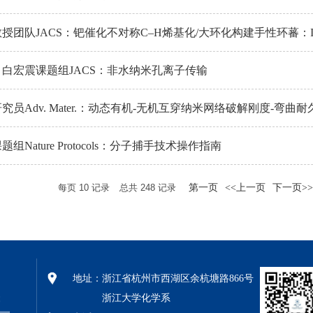
授团队JACS：钯催化不对称C–H烯基化/大环化构建手性环蕃：Isopl
白宏震课题组JACS：非水纳米孔离子传输
究员Adv. Mater.：动态有机-无机互穿纳米网络破解刚度-弯曲
组Nature Protocols：分子捕手技术操作指南
每页
10
记录
总共
248
记录
第一页
<<上一页
下一页>>
地址：
浙江省杭州市西湖区余杭塘路866号
浙江大学化学系