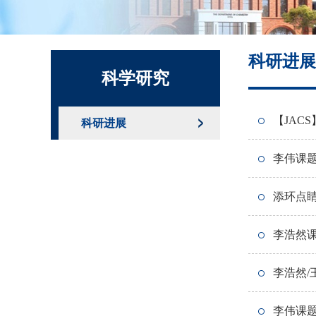
化学系标识
科研进展
科学研究
【JAC
科研进展
李伟课题
添环点睛
李浩然课
李浩然/王
持久自
李伟课题