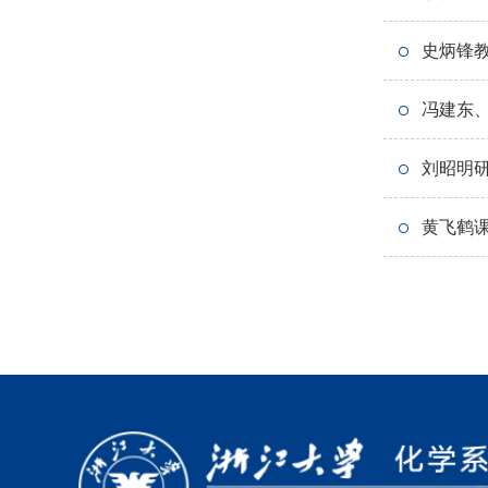
史炳锋教
成
冯建东、
刘昭明研
黄飞鹤课题