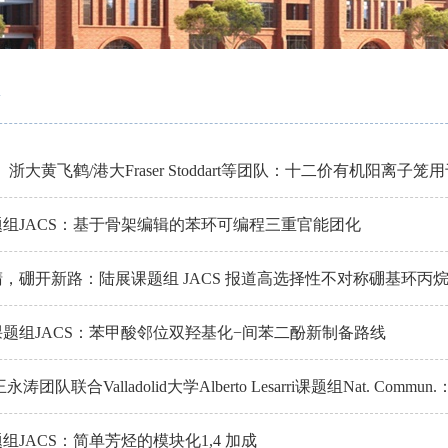
S】浙大黄飞鹤/港大Fraser Stoddart等团队：十二价有机阳离
组JACS：基于骨架编辑的苯环可编程三重官能团化
，硼开新路：陆展课题组 JACS 报道高选择性不对称硼基环丙
题组JACS：苯甲酸邻位双羟基化−间苯二酚新制备路线
永涛团队联合Valladolid大学Alberto Lesarri课题组Nat. C
由基对
组JACS：简单芳烃的模块化1,4 加成