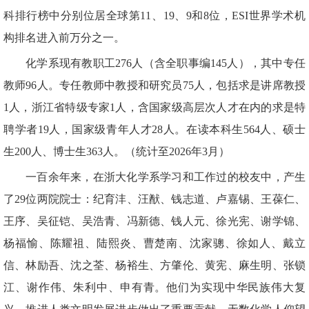
科排行榜中分别位居全球第11、19、9和8位，ESI世界学术机
构排名进入前万分之一。
化学系现有教职工276人（含全职事编145人），其中专任
教师96人。专任教师中教授和研究员75人，包括求是讲席教授
1人，浙江省特级专家1人，含国家级高层次人才在内的求是特
聘学者19人，国家级青年人才28人。在读本科生564人、硕士
生200人、博士生363人。（统计至2026年3月）
一百余年来，在浙大化学系学习和工作过的校友中，产生
了29位两院院士：纪育沣、汪猷、钱志道、卢嘉锡、王葆仁、
王序、吴征铠、吴浩青、冯新德、钱人元、徐光宪、谢学锦、
杨福愉、陈耀祖、陆熙炎、曹楚南、沈家骢、徐如人、戴立
信、林励吾、沈之荃、杨裕生、方肇伦、黄宪、麻生明、张锁
江、谢作伟、朱利中、申有青。他们为实现中华民族伟大复