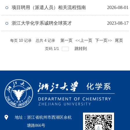
新）
项目聘用（派遣人员）相关流程指南
2026-08-01
浙江大学化学系诚聘全球英才
2023-08-17
每页
10
记录
总共
4
记录
第一页
<<上一页
下一页>>
尾页
页码
1
/
1
跳转到
地址：
浙江省杭州市西湖区余杭
塘路866号