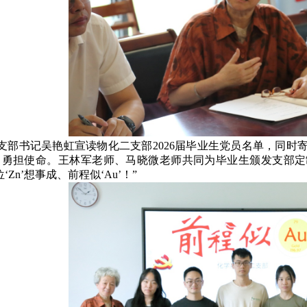
支部书记吴艳虹宣读物化二支部
2026
届毕业生党员名单，同时
、勇担使命。王林军老师、马晓微老师共同为毕业生颁发支部定
‘
Zn’
想事成、前程似‘
Au’
！”