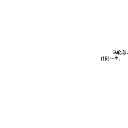
马晓薇
伴随一生。