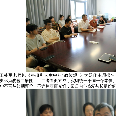
王林军老师以《科研和人生中的“政绩观”》为题作主题报
行”类比为波粒二象性——二者看似对立，实则统一于同一个本
中不盲从短期评价，不追逐表面光鲜，回归内心热爱与长期价值