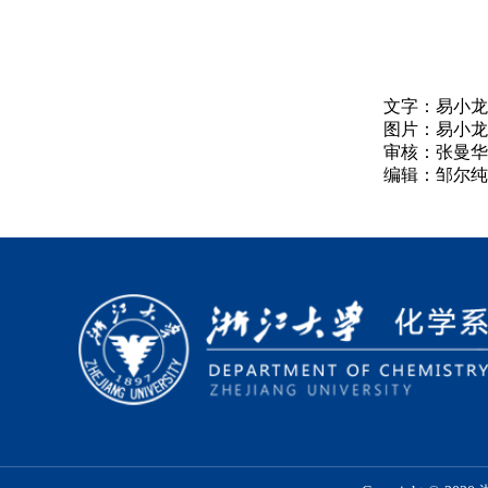
文字：易小龙
图片：易小龙
审核：张曼华
编辑：邹尔纯