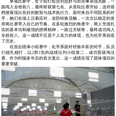
单项比赛中，女子双打组合刘思妤与郑吉琳表现亮眼，一
路闯入全校前八，最终斩获第七名。从首轮比赛开始，这对搭
档便展现出良好的默契与战术执行力。面对来自不同院系的对
手，她们在场上沉着应对，攻防转换流畅，一次次以稳定的发
挥将比赛带入自己的节奏。在多轮激烈的角逐中，两人凭借扎
实的基本功和顽强的拼搏精神，一路过关斩将，最终成功闯入
全校前八。这一成绩不仅是个人实力的体现，也为化学系创造
了历史。
在混合团体小组赛中，化学系面对经验丰富的对手，队员
们稳扎稳打，以
2
胜
1
负的战绩位列小组第二，成功晋级淘汰
赛。作为时隔多年后的首次复出，这一成绩实现了团体项目的
重要突破。