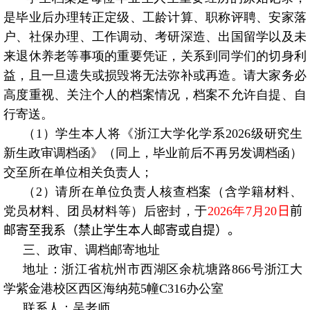
是毕业后办理转正定级、工龄计算、职称评聘、安家落
户、社保办理、工作调动、考研深造、出国留学以及未
来退休养老等事项的重要凭证，关系到同学们的切身利
益，且一旦遗失或损毁将无法弥补或再造。请大家务必
高度重视、关注个人的档案情况，档案不允许自提、自
行寄送。
（
1
）学生本人将《浙江大学化学系
2026
级研究生
新生政审调档函》（同上，毕业前后不再另发调档函）
交至所在单位相关负责人；
（
2
）请所在单位负责人核查档案（含学籍材料、
党员材料、团员材料等）后密封，于
2026
年
7
月
20
日
前
邮寄至我系（禁止学生本人邮寄或自提）。
三、政审、调档邮寄地址
地址：浙江省杭州市西湖区余杭塘路
866
号浙江大
学紫金港校区西区海纳苑
5
幢
C316
办公室
联系人：吴老师