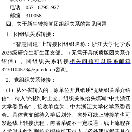
电话：
0571-87951927
邮编：
310058
四、关于新生转接党团组织关系的常见问题
1
、团组织关系转接：
“
智慧团建”上转接团组织名称：浙江大学化学系
2026
级研究生新生团支部。（无需开具纸质版团关系介
绍信）。团组织关系转接
相关问题可以联系邮箱
3230104573@zju.edu.cn
咨询。
2
、党组织关系转接：
（
1
）从外省转入的，原单位开具纸质“党组织关系介绍
信”，待入学报到时上交。组织关系抬头填写“中共浙江
大学委员会”，接收单位为：中共浙江大学化学系委员
会。具体党支部待入学后划分。省外可线上转接的也可
发起线上转接流程，跨省系统不一定联通，线上流程在
入学时未收到则按介绍信线下录入（省外建议都开具介