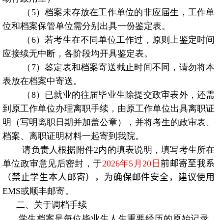
（
5
）档案未存放在工作单位的非应届生，工作单
位和档案保管单位需分别出具一份鉴定表。
（
6
）若考生在不同单位工作过，原则上鉴定时间
应接续无中断，各阶段均开具鉴定表。
（
7
）鉴定表和档案寄送截止时间不同，请勿将本
表放在档案中寄送。
（
8
）已就业的往届毕业生除提交政审表外，还需
到原工作单位办理离职手续，由原工作单位出具离职证
明（写明离职日期并加盖公章），并将考生的政审表、
档案、离职证明材料一起寄到我院。
请负责人根据附件
2
内的填表说明，填写考生所在
单位政审意见后密封，于
2026
年
5
月
20
日
前邮寄至我系
（禁止学生本人邮寄），为确保邮件安全，建议使用
EMS
或顺丰邮寄。
二、关于调档手续
学生档案是每位毕业生人生重要经历的原始记录，