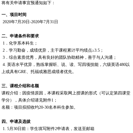
将有关申请事宜预通知如下：
一、项目时间
2020
年
7
月
20
日
-2020
年
7
月
31
日
二、申请条件和要求
1
．化学系本科生；
2
．学习勤奋，成绩优异，主干课程累计平均绩点≥
3.5
；
3
．综合素质优秀，具有良好的团队协助精神，善于与人沟通；
4.
英语水平优异，熟练掌握听、说、读、写四项技能，六级英语
480
以
上或具有
GRE
、托福或雅思成绩者优先。
三、课程介绍和名额
课程介绍：因疫情原因，本课程采取网上授课的形式（可认定第四课堂
学分），具体介绍请见附件
1；
名额：项目拟招收约
20-30
名本科生参加。
四、申请及选拔
1. 5
月
30
日前：学生填写附件
2
申请表，发送至邮箱