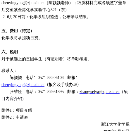
chenyingying@zju.edu.cn
（陈颍颍老师）；纸质材料完成各项签字盖章
后交至紫金港化学实验中心
321
（东）；
2. 6
月
20
日前：化学系组织遴选，公布录取结果。
五、费用（待定）
化学系将承担项目费。
六、说明
对于被选上的贫困学生（有证明者）将单独考虑。
联系人：
陈颍颍 电话：
0571-88206104
邮箱：
chenyingying@zju.edu.cn
（报名及手续办理）
张维娅 电话：
0571-87951895
邮箱：
zhangweiya@zju.edu.cn
（项
目内容介绍）
附件
1
：项目介绍
附件
2
：申请表
浙江大学化学系