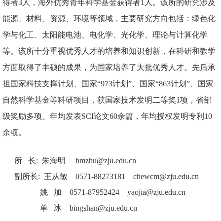
得者3人，海外优秀青年科学基金获得者1人。
该所的研究涉及
能源、材料、资源、环境等领域，主要研究方向包括：绿色化
学与化工、太阳能电池、电化学、光化学、理论与计算化学
等。该所十分重视优秀人才的培养和知识创新，在科研和教学
方面取得了丰硕的成果，为国家培养了大批优秀人才。先后承
担国家科技支撑计划、国家“
973
计划”、国家“
863
计划”、国家
自然科学基金等科研项目，获国家技术发明二等奖
1
项，省部
级奖励多项。年均发表
SCI
论文
60
余篇，年均授权发明专利
10
余项。
所 长: 朱海明 hmzhu@zju.edu.cn
副所长: 王从敏 0571-88273181 chewcm@zju.edu.cn
姚 加 0571-87952424 yaojia@zju.edu.cn
单 冰 bingshan@zju.edu.cn