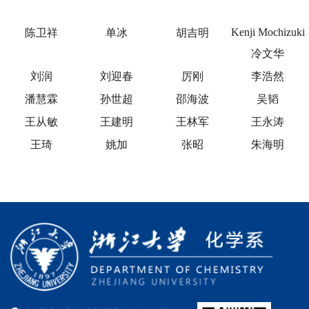
Kenji Mochizuki
陈卫祥
单冰
胡吉明
冷文华
刘润
刘迎春
厉刚
李浩然
潘慧霖
孙世超
邵海波
吴韬
王从敏
王建明
王林军
王永涛
王琦
姚加
张昭
朱海明