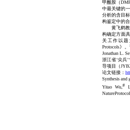
甲酰胺（
DM
中最关键的
分析的含目
构鉴定中的合
黄飞鹤教
构确定方面
关工作以题
Protocols
》。
Jonathan L. Se
浙江省‘尖兵
导项目（
JYB
论文链接：
ht
Synthesis and g
#
Yitao Wu,
L
Nature
Protocol