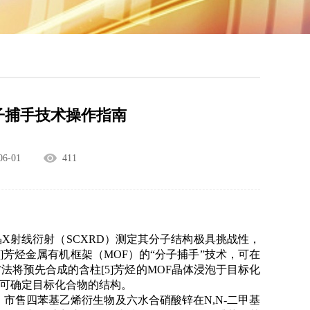
s：分子捕手技术操作指南
6-01
411
晶
X
射线衍射（
SCXRD
）测定其分子结构极具挑战性，
]
芳烃金属有机框架（
MOF
）的“分子捕手”技术，可在
方法将预先合成的含柱
[5]
芳烃的
MOF
晶体浸泡于目标化
可确定目标化合物的结构。
、市售四苯基乙烯衍生物及六水合硝酸锌在
N
,
N
-
二甲基