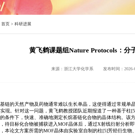
首页 >
科研进展
黄飞鹤课题组Nature Protocol
来源：浙江大学化学系
发布时间：2026-0
烷基链的天然产物及药物通常难以生长单晶，这使得通过常规单
法实现。针对这一问题，黄飞鹤教授团队近期报道了一种基于柱
[5
晶的条件下，快速、准确地测定长烷基链化合物的晶体结构。该
，待目标化合物被捕获进入
MOF
晶体后，通过
X
射线衍射分析即
，本论文方案所需的
MOF
晶体由实验室自制的柱
[5]
芳烃衍生物