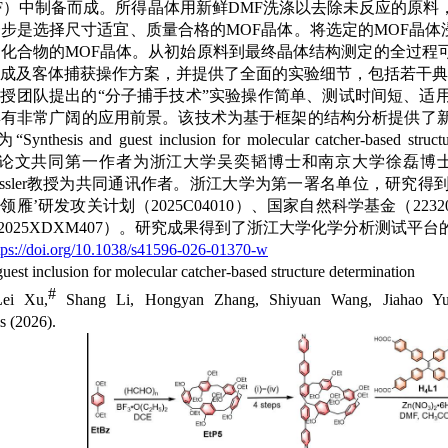
F
）中制备而成。所得晶体用新鲜
DMF
洗涤以去除未反应的原料
一步是选择尺寸适宜、质量合格的
MOF
晶体。将选定的
MOF
晶体
标化合物的
MOF
晶体。从初始原料到最终晶体结构测定的全过程
成及客体捕获操作方案，并提供了全面的实验细节，包括若干典
授团队提出的“分子捕手技术”实验操作简单、测试时间短、适
具有非常广阔的应用前景。该技术为基于框架的结构分析提供了
为“
Synthesis and guest inclusion for molecular catcher-based struc
论文共同第一作者为浙江大学吴奕韬博士和南京大学徐磊博
ssler
教授为共同通讯作者。浙江大学为第一署名单位，研究得
’‘领雁’研发攻关计划（
2025C04010
）、国家自然科学基金（
2232
2025XDXM407
）。研究成果得到了浙江大学化学分析测试平台
tps://doi.org/10.1038/s41596-026-01370-w
uest inclusion for molecular catcher-based structure determination
#
ei Xu,
Shang Li, Hongyan Zhang, Shiyuan Wang, Jiahao Yu,
s
(2026).