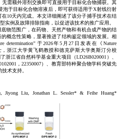
，无需额外溶剂交换即可直接用于目标化合物捕获。其
浸泡于目标化合物溶液后，即可获得适用于
X
射线衍射
可在
10
天内完成。本文详细阐述了该分子捕手技术在结
型实例及故障排除指南，以促进该技术的推广应用。
用底物范围广，在药物、天然产物和有机合成产物的结
新的概念性策略，显著推进了结构鉴定领域的发展。相
ture determination”
于
2026
年
5
月
27
日发表在《
Nature
士，浙江大学黄飞鹤教授和德克萨斯大学奥斯汀分校
到了浙江省自然科学基金重大项目（
LD26B020001
）、
0102001
，
22350007
）、教育部特种聚合物学科突破先
的技术支持。
 Jiyong Liu, Jonathan L. Sessler* & Feihe Huang*