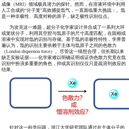
成像（
MRI
）领域极具潜力的探针。然而，在溶液环境中利用
人工合成的“分子笼”高效捕捉氙气，一直面临重大挑战：。氙
是一种非极性、高度对称的原子，缺乏极性识别位点。
为攻克这一难题，超分子化学家设计并合成了一系列大环
或笼状分子，利用其空腔与氙原子的尺寸高度匹配，在固相或
溶液中实现对氙的识别与存储。基于氙的非极性特性，学界普
遍认为，氙的识别主要依赖于主体与氙原子之间的色散力
（
London dispersion force
）。尽管这一猜想合理，但长期以来
缺乏实验证据——化学家难以明确证明或证伪色散力究竟在氙
识别中扮演多重要的角色，抑或其识别仅仅只是疏溶剂效应的
结果。
针对这一科学问题，浙江大学研究团队通过在主体分子的