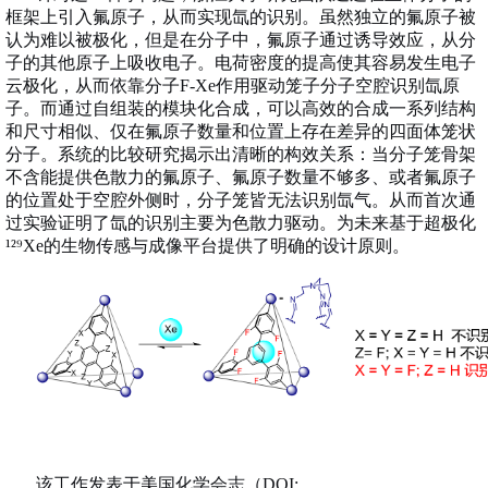
框架上引入氟原子，从而实现氙的识别。虽然独立的氟原子被
认为难以被极化，但是在分子中，氟原子通过诱导效应，从分
子的其他原子上吸收电子。电荷密度的提高使其容易发生电子
云极化，从而依靠分子
F-Xe
作用驱动笼子分子空腔识别氙原
子。而通过自组装的模块化合成，可以高效的合成一系列结构
和尺寸相似、仅在氟原子数量和位置上存在差异的四面体笼状
分子。系统的比较研究揭示出清晰的构效关系：当分子笼骨架
不含能提供色散力的氟原子、氟原子数量不够多、或者氟原子
的位置处于空腔外侧时，分子笼皆无法识别氙气。从而首次通
过实验证明了氙的识别主要为色散力驱动。为未来基于超极化
¹²
⁹
Xe
的生物传感与成像平台提供了明确的设计原则。
该工作发表于美国化学会志（
DOI: