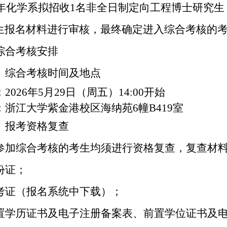
年化学系拟招收
1
名非全日制定向工程博士研究生
生报名材料进行审核，最终确定进入综合考核的
综合考核安排
）综合考核时间及地点
：
2026
年
5
月
29
日（周五）
14:00
开始
：浙江大学紫金港校区海纳苑
6
幢
B419
室
）报考资格复查
参加综合考核的考生均须进行资格复查，复查材
份证；
考证（报名系统中下载）；
置学历证书及电子注册备案表、前置学位证书及