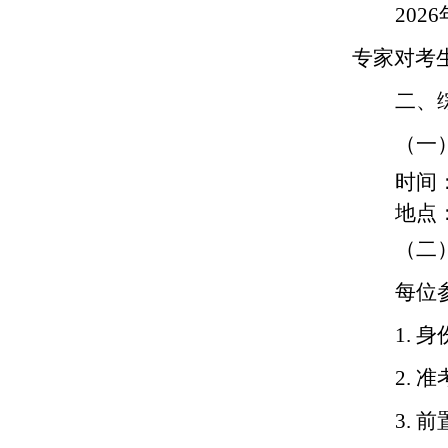
2026
专家对考
二、
（一
时间
地点
（二
每位
1.
身
2.
准
3.
前