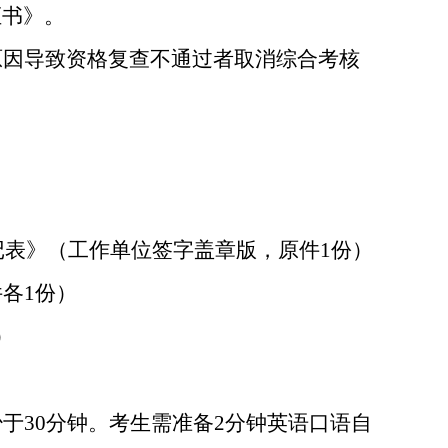
证书》。
原因导致资格复查不通过者取消综合考核
记表》（工作单位签字盖章版，原件
1
份）
件各
1
份）
）
少于
30
分钟。考生需准备
2
分钟英语口语自