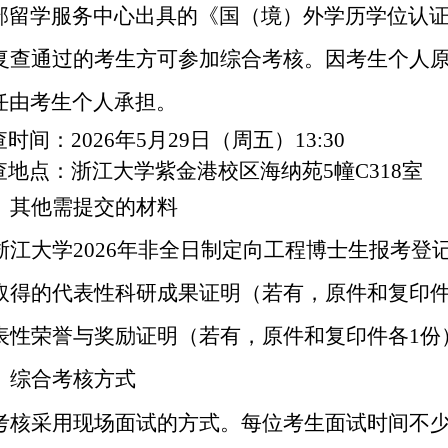
部留学服务中心出具的《国（境）外学历学位认
复查通过的考生方可参加综合考核。因考生个人
任由考生个人承担。
时间：
2026
年
5
月
29
日（周五）
13:30
地点：浙江大学紫金港校区海纳苑
5
幢
C318
室
）其他需提交的材料
浙江大学
2026
年非全日制定向工程博士生报考登
取得的代表性科研成果证明（若有，原件和复印
表性荣誉与奖励证明（若有，原件和复印件各
1
份
）综合考核方式
考核采用现场面试的方式。每位考生面试时间不