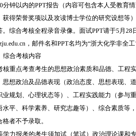
0
分钟以内的
PPT
报告（内容可包含本人受教育情
、获得荣誉奖项以及攻读博士学位的研究设想等
答。综合考核全程录音录像。
面试
PPT
请于
5
月
28
ju.edu.cn
，邮件名和
PPT
名均为
“
浙大化学非全工
）综合考核内容
考核重点考查考生的思想政治素质和品德、工程
：思想政治及品德表现（政治态度、思想表现、
职业规划、心理状态等）、工程实践能力（参与
语水平、科学素养、研究志趣等）、综合素质等
合格者不予录取。
等学力报考的考生须加试（笔试）政治理论课和