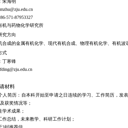
：朱海明
mzhu@zju.edu.cn
86-571-87953327
有机与药物化学研究所
研究方向
机合成的金属有机化学、现代有机合成、物理有机化学、有机波
方式
：丁寒锋
fding@zju.edu.cn
请材料
个人简历：自本科开始至申请之日连续的学习、工作简历，发
及获奖情况等；
性学术成果；
工作总结，未来教学、科研工作计划；
于
3
封推荐信。