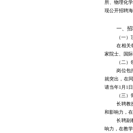
所、物理化学
现公开招聘海
一、招
（一）
在相关
家院士、国际
（二）
岗位包
就突出，在
请当年
1
月
1
日
（三）
长聘教
和影响力，在
长聘副
响力，在教学