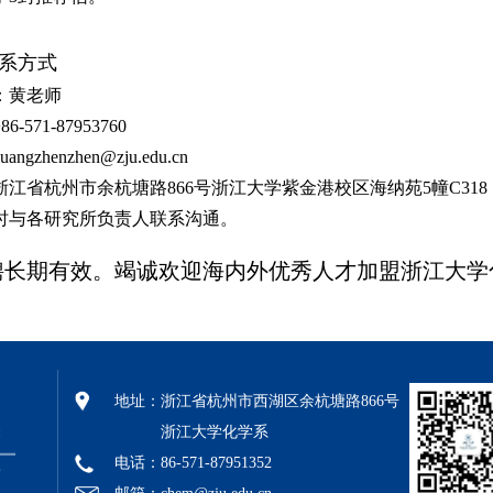
系方式
：黄老师
86-571-87953760
uangzhenzhen@zju.edu.cn
浙江省杭州市余杭塘路
866
号浙江大学紫金港校区海纳苑
5
幢
C318
时与各研究所负责人联系沟通。
聘长期有效。竭诚欢迎海内外优秀人才加盟浙江大学
地址：
浙江省杭州市西湖区余杭塘路866号
浙江大学化学系
电话：86-571-87951352