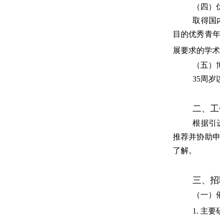
（四）
取得国
目的优秀青
展要求的学术
（五）
35
周岁
二、工
根据引
推荐并协助
了解。
三、招
（一）
1.
主要