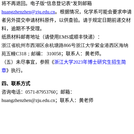
将不再退回。电子版“信息登记表”发到邮箱
huangzhenzhen@zju.edu.cn
。根据情况，化学系可能会要求申请
者另外提交申请材料原件，以供查验。请于规定日期前递交材
料，逾期不予受理。
纸质材料邮寄地址（请使用
EMS
或顺丰快递）：
浙江省杭州市西湖区余杭塘路866号浙江大学紫金港西区海纳
苑五幢C318；邮
编：
310058
；联系人：黄老师。
（五）未尽事宜，参照《
浙江大学
2023
年博士研究生招生简
章
》执行。
四、联系方式
咨询电话：
0571-87953760
；邮箱：
huangzhenzhen@zju.edu.cn
；联系人：黄老师