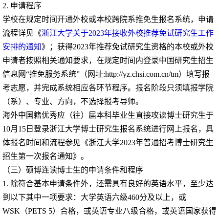
2.
申请程序
学校在规定时间开通外校或本校跨院系推免生报名系统，申请
流程详见《
浙江大学关于
2023
年接收外校推荐免试研究生工作
安排的通知
》；获得
2023
年推荐免试研究生资格的本校或外校
申请者按照相关通知要求，在规定时间内登录中国研究生招生
信息网“推免服务系统”（网址
:http://yz.chsi.com.cn/tm
）填写报
考志愿，并完成系统相应各环节程序。报名阶段只须填报学院
（系）、专业、方向，不选择报考导师。
海外中国籍优秀应（往）届本科毕业生直接攻读博士研究生于
10
月
15
日登录浙江大学博士研究生报名系统进行网上报名，具
体报名时间和流程参见《浙江大学
2023
年普通招考博士研究生
招生第一次报名通知》。
（三）硕博连读博士生的申请条件和程序
1.
除符合基本申请条件外，还需具有良好的英语水平，至少达
到以下其中一项要求：大学英语六级
460
分及以上，或
WSK
（
PETS 5
）合格，或英语专业八级合格，或英语国家获得