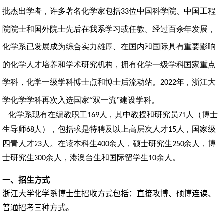
批杰出学者，许多著名化学家包括
位中国科学院、中国工程
33
院院士和国外院士先后在我系学习或任教。经过百余年发展，
化学系已发展成为综合实力雄厚、在国内和国际具有重要影响
的化学人才培养和学术研究机构，拥有化学一级学科国家重点
学科，化学一级学科博士
点和博士后流动站。
年，浙江大
2022
学化学学科再次入选国家“双一流”建设学科。
化学系现有在编教职工
人，其中教授和研究员
人（博士
169
71
生导师
人），包括求是特聘及以上高层次人才
人，国家级
68
15
四青人才
人。在读本科生
余人，硕士研究生
余人，博
23
400
250
士研究生
余人，港澳台生和国际留学生
余人。
300
10
一、招生方式
浙江大学化学系博士生招收方式包括：直接攻博、硕博连读、
普通招考三种方式。