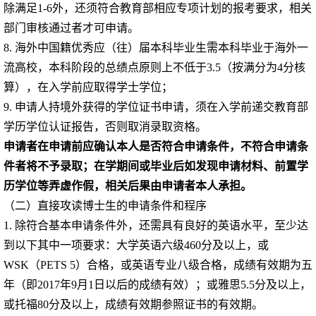
除满足
1-6
外，还须符合教育部相应专项计划的报考要求，相关
部门审核通过者才可申请。
8.
海外中国籍优秀应（往）届本科毕业生
需
本科毕业于海外一
流高校，本科阶段的总绩点原则上不低于
3.5
（按满分为
4
分核
算），在入学前应取得学士学位；
9.
申请人持境外获得的学位证书申请，须在入学前递交教育部
学历学位认证报告，否则取消录取资格。
申请者在申请前应确认本人是否符合申请条件，不符合申请条
件者将不予录取；在学期间或毕业后如发现申请材料、前置学
历学位等弄虚作假，相关后果由申请者本人承担。
（二）直接攻读博士生的申请条件和程序
1.
除符合基本申请条件外，还需具有良好的英语水平，至少达
到以下其中一项要求：大学英语六级
460
分及以上，或
WSK
（
PETS 5
）合格，或英语专业八级合格，成绩有效期为五
年（即
2017
年
9
月
1
日以后的成绩有效）；或雅思
5.5
分及以上，
或托福
80
分及以上，成绩有效期参照证书的有效期。