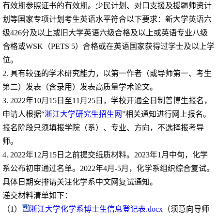
有效期参照证书的有效期。少民计划、对口支援及援疆师资计
划等国家专项计划考生英语水平符合以下要求：新大学英语六
级
426
分及以上或旧大学英语六级合格及以上或英语专业八级
合格或
WSK
（
PETS 5
）合格或在英语国家获得过学士及以上学
位。
2.
具有较强的学术研究能力，以第一作者（或导师第一、考生
第二）发表（含录用）发表高质量学术论文。
3. 2022
年
10
月
15
日至
11
月
25
日，学校开通全日制普博生报名，
申请人根据“
浙江大学研究生招生网
”相关通知进行网上报名。
报名阶段只须填报学院（系）、专业、方向，不选择报考导
师。
4. 2022
年
12
月
15
日之前提交纸质材料。
2023
年
1
月中旬，化学
系公布初审通过名单。
2022
年
4
月
-5
月，化学系组织综合复试。
具体日期安排请关注化学系中文网复试通知。
递交材料清单如下：
（
1
）
浙江大学化学系博士生信息登记表.docx
（须意向导师