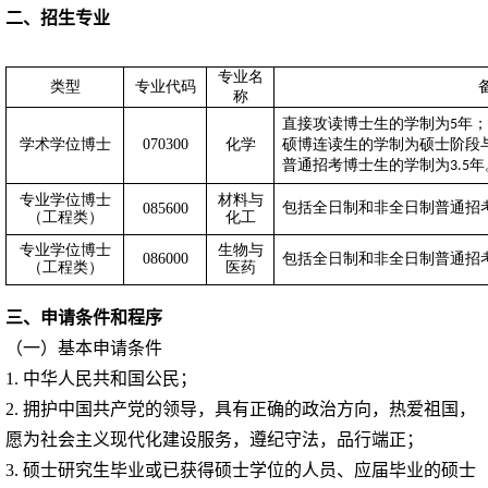
二、招生专业
专业名
类型
专业代码
称
直接攻读博士生的学制为
年；
5
学术学位博士
070300
化学
硕博连读生的学制为硕士阶段
普通招考博士生的学制为
年
3.5
专业学位博士
材料与
包括全日制和非全日制普通招
085600
（工程类）
化工
专业学位博士
生物与
086000
包括全日制和非全日制普通招
（工程类）
医药
三、申请条件和程序
（一）基本申请条件
1.
中华人民共和国公民；
2.
拥护中国共产党的领导，具有正确的政治方向，热爱祖国，
愿为社会主义现代化建设服务，遵纪守法，品行端正；
3.
硕士研究生毕业或已获得硕士学位的人员、应届毕业的硕士