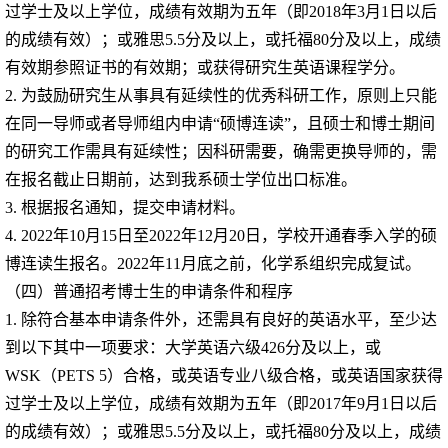
过学士及以上学位，成绩有效期为五年（即
2018
年
3
月
1
日以后
的成绩有效）；或雅思
5.5
分及以上，或托福
80
分及以上，成绩
有效期参照证书的有效期；或获得研究生英语课程学分。
2.
为鼓励研究生从事具有延续性的优秀科研工作，原则上只能
在同一导师或者导师组内申请“硕博连读”，且硕士和博士期间
的研究工作需具有延续性；因科研需要，确需更换导师的，需
在报名截止日期前，达到我系硕士学位出口标准。
3.
根据报名通知，提交申请材料。
4. 2022
年
10
月
15
日至
2022
年
12
月
20
日，学校开通春季入学的硕
博连读生报名。
2022
年
11
月底之前，化学系组织完成复试。
（四）普通招考博士生的申请条件和程序
1.
除符合基本申请条件外，还需具有良好的英语水平，至少达
到以下其中一项要求：大学英语六级
426
分及以上，或
WSK
（
PETS 5
）合格，或英语专业八级合格，或英语国家获得
过学士及以上学位，成绩有效期为五年（即
2017
年
9
月
1
日以后
的成绩有效）；或雅思
5.5
分及以上，或托福
80
分及以上，成绩