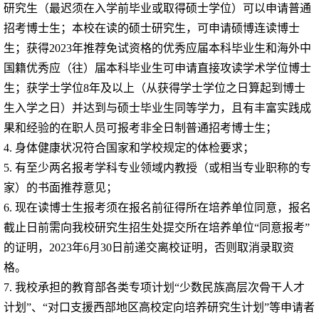
研究生（最迟须在入学前毕业或取得硕士学位）可以申请普通
招考博士生；本校在读的硕士研究生，可申请硕博连读博士
生；获得
2023
年推荐免试资格的优秀应届本科毕业生和海外中
国籍优秀应（往）届本科毕业生可申请直接攻读学术学位博士
生；获学士学位
8
年及以上（从获得学士学位之日算起到博士
生入学之日）并达到与硕士毕业生同等学力，且有丰富实践成
果和经验的在职人员可报考非全日制普通招考博士生；
4.
身体健康状况符合国家和学校规定的体检要求；
5.
有至少两名报考学科专业领域内教授（或相当专业职称的专
家）的书面推荐意见；
6.
现在读博士生报考须在报名前征得所在培养单位同意，报名
截止日前需向我校研究生招生处提交所在培养单位“同意报考”
的证明，
2023
年
6
月
30
日前递交离校证明，否则取消录取资
格。
7.
我校承担的教育部各类专项计划“少数民族高层次骨干人才
计划”、“对口支援西部地区高校定向培养研究生计划”等申请者