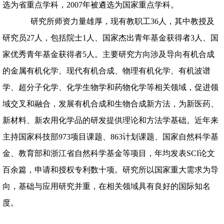
选为省重点学科，
2007
年被遴选为国家重点学科。
研究所师资力量雄厚，现有教职工
36
人，其中教授及
研究员
27
人
，包括院士
1
人、国家杰出青年基金获得者
3
人、国
家优秀青年基金获得者
5
人。主要研究方向涉及导向有机合成
的金属有机化学、现代有机合成、物理有机化学、有机波谱
学、超分子化学、化学生物学和药物化学等相关领域，促进领
域交叉和融合，发展有机合成和生物合成新方法，为新医药、
新材料、新农用化学品的研发提供理论和方法学基础。近年来
主持国家科技部
973
项目课题、
863
计划课题、国家自然科学基
金、教育部和浙江省自然科学基金等项目，年均发表
SCI
论文
百余篇，申请和授权专利数十项。研究所以国家重大需求为导
向，基础与应用研究并重，在相关领域具有良好的国际知名
度。