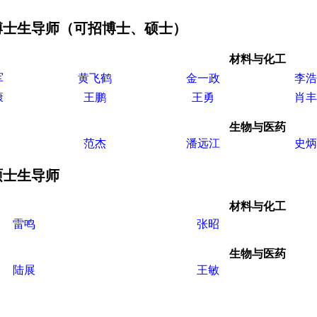
博士生导师（可招博士、硕士）
材料与化工
军
黄飞鹤
金一政
李浩
康
王鹏
王勇
肖丰
生物与医药
范杰
潘远江
史炳
硕士生导师
材料与化工
雷鸣
张昭
生物与医药
陆展
王敏