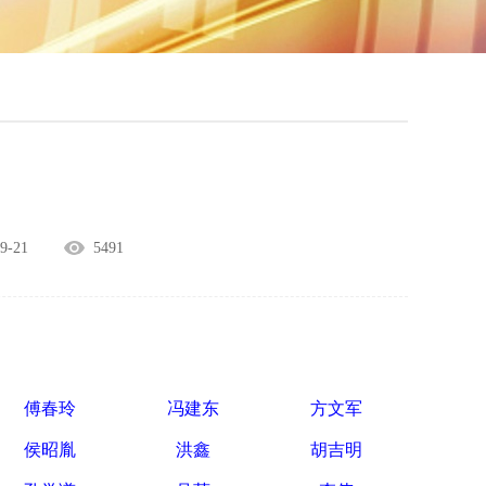
-21
5491
傅春玲
冯建东
方文军
侯昭胤
洪鑫
胡吉明