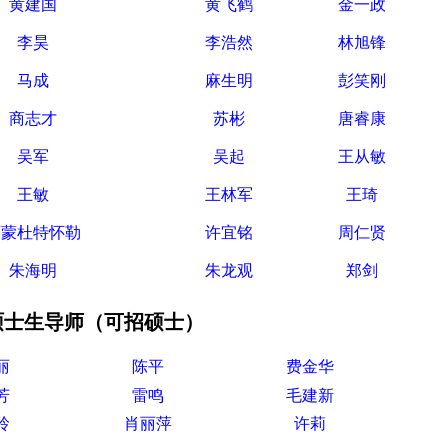
黄建国
黄飞鹤
金一政
李昊
李浩然
林旭锋
马成
麻生明
彭笑刚
商志才
苏彬
唐睿康
吴军
吴起
王从敏
王敏
王林军
王琦
西蒙杜特怀勒
许宜铭
周仁贤
朱海明
朱龙观
郑剑
硕士生导师（可招硕士）
丽
陈平
费金华
芳
雷鸣
毛建新
玲
肖丽萍
许莉