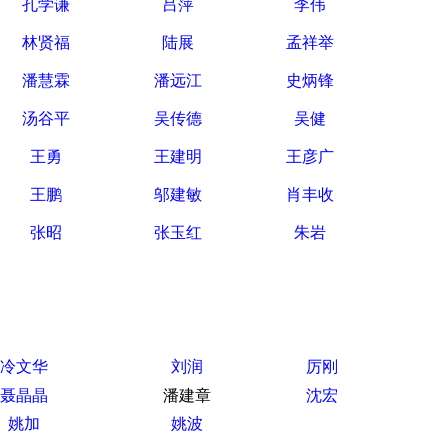
孔学谦
吕萍
李伟
林贤福
陆展
孟祥举
潘慧霖
潘远江
史炳锋
汤谷平
吴传德
吴健
王勇
王建明
王彦广
王鹏
邬建敏
肖丰收
张昭
张玉红
朱岩
冷文华
刘润
厉刚
聂晶晶
潘建章
沈宏
姚加
姚波