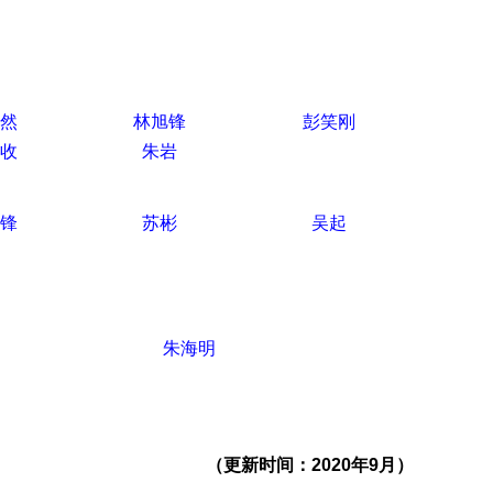
然
林旭锋
彭笑刚
收
朱岩
锋
苏彬
吴起
朱海明
（更新时间：
2020
年
9
月）