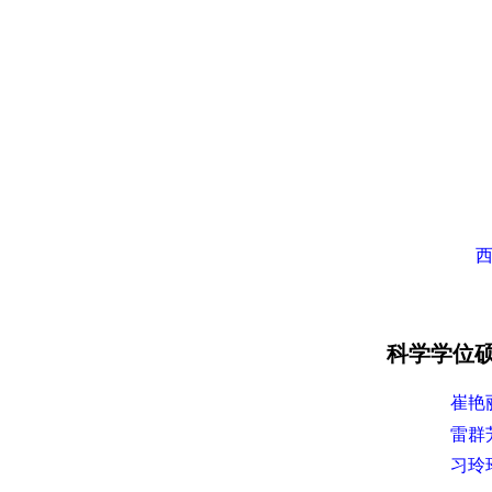
科学学位
崔艳
雷群
习玲