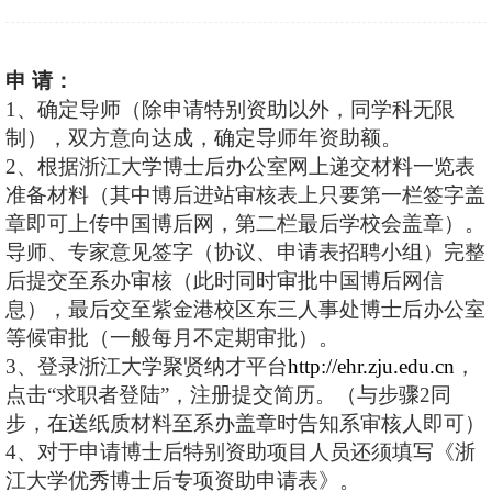
申 请：
1
、确定导师（除申请特别资助以外，同学科无限
制），双方意向达成，确定导师年资助额。
2
、根据浙江大学博士后办公室网上递交材料一览表
准备材料（
其中博后进站审核表上只要第一栏签字盖
章即可上传中国博后网，第二栏最后学校会盖章）
。
导师、专家意见签字（协议、申请表招聘小组）完整
后提交至系办审核（此时同时审批中国博后网信
息），最后交至紫金港校区东三人事处博士后办公室
等候审批（一般每月不定期审批）。
3
、登录浙江大学聚贤纳才平台
http://ehr.zju.edu.cn
，
点击“求职者登陆”，注册提交简历。（与步骤
2
同
步，在送纸质材料至系办盖章时告知系审核人即可）
4
、对于申请博士后特别资助项目人员还须填写《浙
江大学优秀博士后专项资助申请表》。