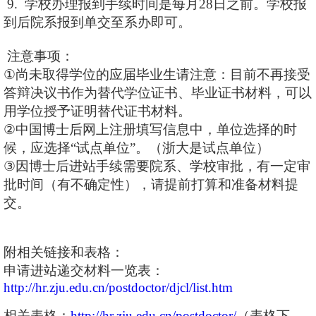
9. 学校办理报到手续时间是每月28日之前。学校报
到后院系报到单交至系办即可。
注意事项：
①
尚未取得学位的应届毕业生请注意：目前不再接受
答辩决议书作为替代学位证书、毕业证书材料，可以
用学位授予证明替代证书材料。
②
中国博士后网上注册填写信息中，单位选择的时
候，应选择
“
试点单位
”
。（浙大是试点单位）
③
因博士后进站手续需要院系、学校审批，有一定审
批时间（有不确定性），请提前打算和准备材料提
交。
附相关链接和表格：
申请进站递交材料一览表：
http://hr.zju.edu.cn/postdoctor/djcl/list.htm
相关表格：
http://hr.zju.edu.cn/postdoctor/
（表格下