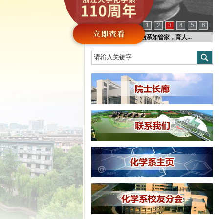
1
2
3
4
5
6
化学故事 | 治系如管家，育人...