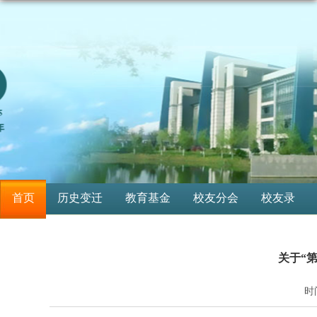
首页
历史变迁
教育基金
校友分会
校友录
关于“
时间