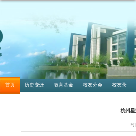
首页
历史变迁
教育基金
校友分会
校友录
杭州星
时间