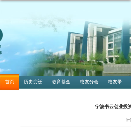
首页
历史变迁
教育基金
校友分会
校友录
宁波书云创业投资
时间