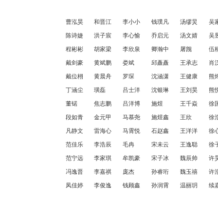
曹泓昊
和晋江
李小小
钱璞凡
汤缪炅
吴
陈诗婕
洪子宸
李心愉
乔启元
汤文婧
吴
程彬彬
胡家梁
李欣泉
卿瀚中
屠觊
伍
戴剑豪
黄斌鹏
娄斌
邱矗矗
王承志
肖
戴位栩
黄晨舟
罗琛
沈涵潇
王健康
熊
丁涵尘
璜磊
吕士洋
沈银琳
王刘昊
熊
董锘
焦志鹏
吕洋博
施煜
王千焱
徐
段如青
金元甲
马慕尧
施煜鑫
王欣
徐
凡静文
雷海心
马霄悦
石赵鑫
王洋洋
徐
范佳乐
李浩辰
毛冉
宋未云
王逸聪
徐
范宁远
李家琪
牟凯豪
宋子冰
魏辰帅
许
冯逸晋
李嘉祺
庞杰
孙睿珩
魏玉禧
许
凤佳婷
李俊逸
钱顾鑫
孙润霄
温丽玥
续