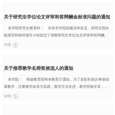
各项改革活动。该基金通过自由申请、评审立项的方式下达到项目
组，由项目组负责人负责支配用于教改活动的合理支出。 本期的教
关于研究生学位论文评审和答辩酬金标准问题的通知
改项目申请自5月15日起开...
各学院研究生教育科： 应有关学院的建议和意见，研究生院向
校领导和财经领导小组提交了调整研究生学位论文评审和答辩酬金
标准的请示，经校长办公会议审议，同意对研究生学位论文评审和
详情
答辩酬金标准作调整，但经费开支渠道不变。校长办公室已经将“浙
江大学校长办公会议决定事项通知单［2006］2号”下发到校计财处
和研究生院。我们已将“浙江大学校长办公会议决定事项通知单
关于推荐教学名师奖候选人的通知
［2006...
各学院： 根据教育部和省教育厅通知，为了表彰长期从事基础
课教学，注重教学改革与实践，教学方法先进，教学经验丰富，教
学水平高，教学效果好的教授，教育部和浙江省教育厅决定组织第
详情
二届高校教学名师奖的评选和表彰工作，现将我校有关推荐工作通
知如下： 一、评选范围和推荐名额 评选范围只限承担基础课