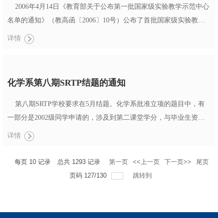
2006年4月14日《教育部关于公布第一批国家级实验教学示范中心
名单的通知》（教高函〔2006〕10号）公布了首批国家级实验教学
示范中心名单，本次公布的国家级实验教学示范中心共计25个，涵
详情
盖了物理、化学、生物、电子四个学科类别。浙江大学化学实验教
学中心经过网上初评、终审评议和网上公示，并经教育部审核，成
为第一批国家级实验教学示范中心之一。
化学系第八期SRTP结题的通知
浙江大...
第八期SRTP学校要求在5月结题。化学系批准立项的题目中，有
一部分是2002级同学申请的，涉及到第二课堂学分，与毕业生资格
审查紧密相关。为保证2002级同学毕业阶段工作的顺利完成，第八
详情
期SRTP结题答辩必须按时进行，学校将在近期进行检查。凡申请第
八期SRTP的同学请抓紧工作，有关答辩的具体通知如下： 1．无
每页
10
记录
总共
1293
记录
第一页
<<上一页
下一页>>
尾页
论是教师立项还是学生立项，都由参加该项目的学生参加答辩。 ...
页码
127
/
130
跳转到