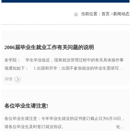
当前位置：
首页 >
新闻动态
2006届毕业生就业工作有关问题的说明
各学院： 学生毕业临近，现将就业管理过程中的有关具体操作事
项通知如下： 1.出国和升学：出国不参加就业的毕业生需填写
《浙江大学毕业生出国留学登记表》，并将就业协议书交到学院；
详情
已签约的，要提供签约单位同意解约的书面意见。上述资料都需交
就业中心备案。录取为外校研究生的，由学院核实后，列出录取学
校或机构名称，加盖学院公章后报就业中心，列入就业方案。 &n...
各位毕业生请注意!
各位毕业生请注意：今年毕业生就业协议书签订截止日为6月10日，
请各位毕业生及时签订就业协议。 化学