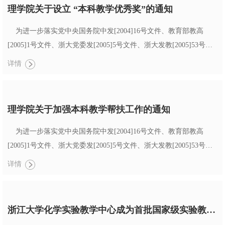
（含公共课、专业基础课及...
理学院关于设立 “本科教学优秀奖”的通知
为进一步落实党中央国务院中发[2004]16号文件、教育部教高
[2005]1号文件、浙大党委发[2005]5号文件、浙大发教[2005]53号文
件精神，进一步加强全院教师的教书育人意识、鼓励先进、提高教
详情
学水平，院党政联席扩大会议讨论决定设立“理学院本科教学优秀
奖”：主要奖励在本科课堂教学与实验教学方面量大质高的教师。基
本方案如下： a、 每年评选一次，每次不超过10名，宁缺忽滥。获
理学院关于加强本科教学帮扶工作的通知
奖教...
为进一步落实党中央国务院中发[2004]16号文件、教育部教高
[2005]1号文件、浙大党委发[2005]5号文件、浙大发教[2005]53号文
件精神，进一步提高课堂教学水平，根据院督导工作会议、教学工
详情
作会议意见，院党政联席扩大会议研究决定加强本科教学帮扶工
作：主要督促、帮助本科课堂教学与实验教学质量评价普遍不佳的
教师以及新教师尽快提高教学水平、过好教学关。基本方案如
浙江大学化学实验教学中心成为首批国家级实验教学示范中心之一
下： a、 自我...