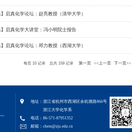
系】启真化学论坛：赵亮教授（清华大学）
系】启真化学大讲堂：冯小明院士报告
系】启真化学论坛：邓力教授（西湖大学）
每页
10
记录
总共
159
记录
第一页
<<上一页
下一页>>
地址：
浙江省杭州市西湖区余杭塘路866号
浙江大学化学系
电话：86-571-87951352
邮箱：chem@zju.edu.cn